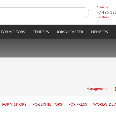
Contacts
+7 495 12
Feedback
FOR VISITORS
TENDERS
JOBS & CAREER
MEMBERS
Management
FOR VISITORS
FOR EXHIBITORS
FOR PRESS
WORLWIDE 