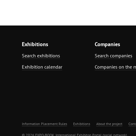
Exhibitions
Companies
Search exhibitions
Search companies
Exhibition calendar
Companies on the 
Information Placement Rules
Exhibitions
About the project
Cont
© 2026 EXPO-BOOK. International Exhibiton Portal (social network)