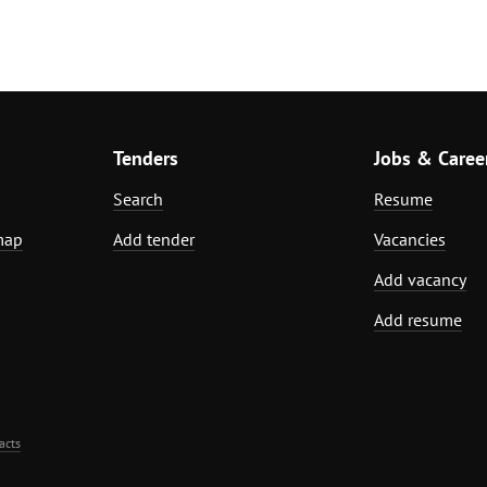
Tenders
Jobs & Caree
Search
Resume
map
Add tender
Vacancies
Add vacancy
Add resume
acts