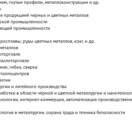
ем, гнутые профили, металлоконструкции и др.
.
я продукцией черных и цветных металлов
еской промышленности
вающей промышленности
росплавы, руды цветных металлов, кокс и др.
металлов
лоторговле
таллоторговле
ие, гибка, сварка
еталлоцентров
логии
ргии и литейного производства
ботки в области чёрной и цветной металлургии и нанотехно
хнологии, интернет-коммерция, автоматизация производствен
ология в металлургии, охрана труда и техника безопасности