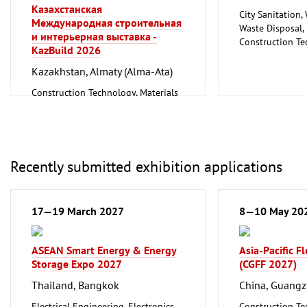
Казахстанская
City Sanitation,
Международная строительная
Waste Disposal, 
и интерьерная выставка -
Construction Te
KazBuild 2026
and Equipment, I
Metalworking, 
Kazakhstan, Almaty (Alma-Ata)
Construction Technology, Materials
and Equipment, Interior Fittings
Recently submitted exhibition applications
17—19 March 2027
8—10 May 20
ASEAN Smart Energy & Energy
Asia-Pacific F
Storage Expo 2027
(CGFF 2027)
Thailand, Bangkok
China, Guang
Electrical Engineering, Electronics
Construction Te