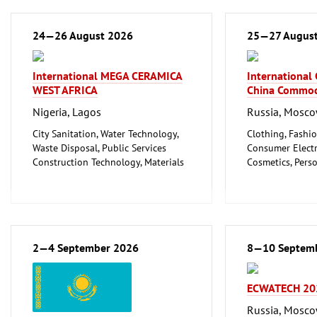
24—26 August 2026
25—27 Augus
International MEGA CERAMICA
International
WEST AFRICA
China Commod
Nigeria, Lagos
Russia, Mosc
City Sanitation, Water Technology,
Clothing, Fashio
Waste Disposal, Public Services
Consumer Electr
Construction Technology, Materials
Cosmetics, Pers
and Equipment, Interior Fittings
Wellness
Floorings
Furniture, Inter
Household Goods and Appliances,
Logistics, Conv
Ceramics, Glassware
Technology
Mechanical engineering, machine
Trade Fairs for
tools, tools
2—4 September 2026
8—10 Septem
ECWATECH 20
Russia, Mosc