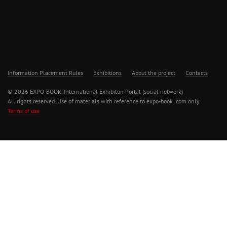
Information Placement Rules
Exhibitions
About the project
Contacts
© 2026 EXPO-BOOK. International Exhibiton Portal (social network)
All rights reserved. Use of materials with reference to expo-book .com only.
Terms of use