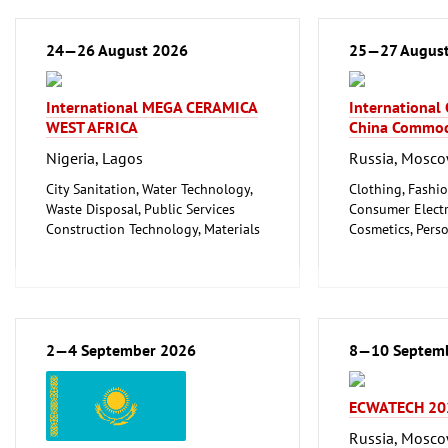
24—26 August 2026
25—27 Augus
International MEGA CERAMICA
International
WEST AFRICA
China Commod
Nigeria, Lagos
Russia, Mosc
City Sanitation, Water Technology,
Clothing, Fashio
Waste Disposal, Public Services
Consumer Electr
Construction Technology, Materials
Cosmetics, Pers
and Equipment, Interior Fittings
Wellness
Floorings
Furniture, Inter
Household Goods and Appliances,
Logistics, Conv
Ceramics, Glassware
Technology
Mechanical engineering, machine
Trade Fairs for
tools, tools
2—4 September 2026
8—10 Septem
ECWATECH 20
Russia, Mosc