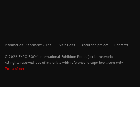
Information Placement Rules
Exhibitions
About the project
Contacts
© 2026 EXPO-BOOK. International Exhibiton Portal (social network)
All rights reserved. Use of materials with reference to expo-book .com only.
Terms of use