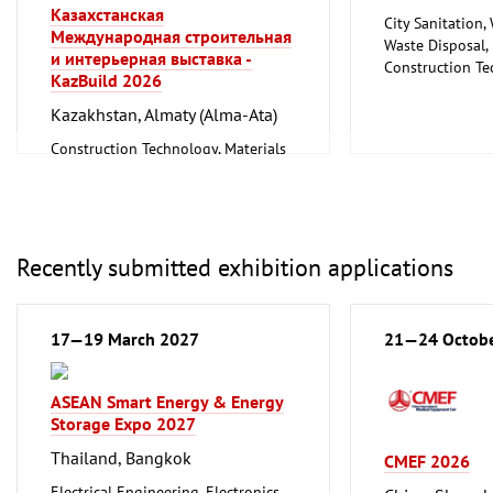
Казахстанская
City Sanitation,
Международная строительная
Waste Disposal, 
и интерьерная выставка -
Construction Te
KazBuild 2026
and Equipment, I
Metalworking, 
Kazakhstan, Almaty (Alma-Ata)
Construction Technology, Materials
and Equipment, Interior Fittings
Recently submitted exhibition applications
17—19 March 2027
21—24 Octob
ASEAN Smart Energy & Energy
Storage Expo 2027
Thailand, Bangkok
CMEF 2026
Electrical Engineering, Electronics