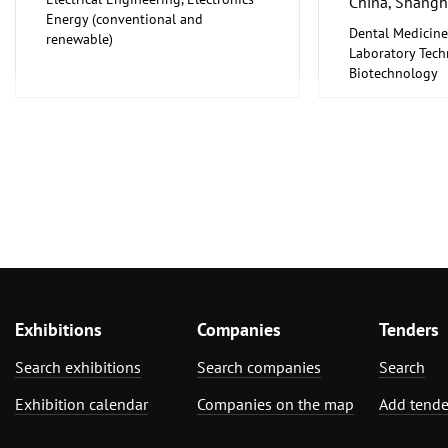
China, Shangh
Energy (conventional and
Dental Medicine
renewable)
Laboratory Tech
Biotechnology
Medical Enginee
Pharmaceuticals
Exhibitions
Companies
Tenders
Search exhibitions
Search companies
Search
Exhibition calendar
Companies on the map
Add tende