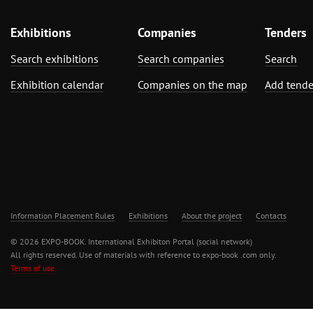
Exhibitions
Companies
Tenders
Search exhibitions
Search companies
Search
Exhibition calendar
Companies on the map
Add tende
Information Placement Rules
Exhibitions
About the project
Contacts
© 2026 EXPO-BOOK. International Exhibiton Portal (social network)
All rights reserved. Use of materials with reference to expo-book .com only.
Terms of use