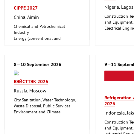
Nigeria, Lagos
CIPPE 2027
Construction Te
China, Aimin
and Equipment, I
Chemical and Petrochemical
Electrical Engin
Industry
Energy (convent
Energy (conventional and
renewable)
renewable)
Environment an
Oil Gas
Protection
Shipbuilding, Port Machinery,
Lighting, Light
Offshore Engineering
8—10 September 2026
Plumbing, Heati
9—11 Septem
Tube, Wire
Refrigeration an
Technology
ВЭЙСТТЭК 2026
Mechanical engi
tools, tools
Russia, Moscow
Refrigeration
City Sanitation, Water Technology,
2026
Waste Disposal, Public Services
Environment and Climate
Indonesia, Jak
Protection
Construction Te
and Equipment, I
Industrial Equi