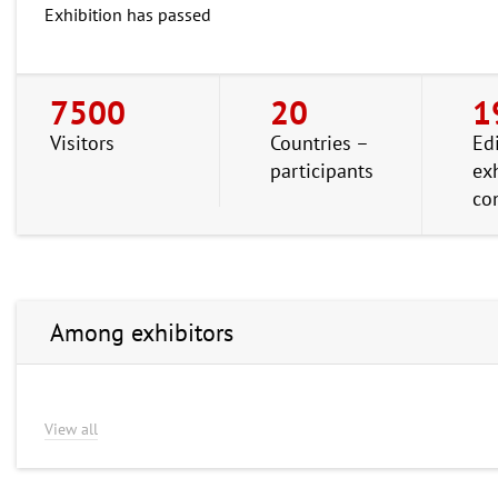
Exhibition has passed
7500
20
1
Visitors
Countries –
Ed
participants
ex
co
Among exhibitors
View all