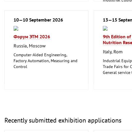
Information an
Technology, Sof
Other
10—10 September 2026
13—15 Septe
Форум ЭТМ 2026
9th Edition of
Nutrition Res
Russia, Moscow
Italy, Rom
Computer-Aided Engineering,
Factory Automation, Measuring and
Industrial Equi
Control
Trade Fairs for 
Electrical Engineering, Electronics
General service 
Mechanical engineering, machine
Other
tools, tools
Recently submitted exhibition applications