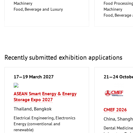
Machinery
Food Processin
Food, Beverage and Luxury
Machinery
Foodstuff
Food, Beverage
Hotel and Catering, Shop Fittings
Foodstuff
Plumbing, Heati
Refrigeration an
Technology
Recently submitted exhibition applications
17—19 March 2027
21—24 Octob
ASEAN Smart Energy & Energy
Storage Expo 2027
Thailand, Bangkok
CMEF 2026
Electrical Engineering, Electronics
China, Shangh
Energy (conventional and
Dental Medicine
renewable)