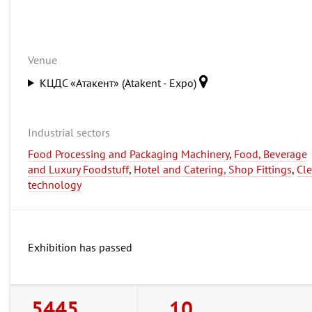
Venue
КЦДС «Атакент» (Atakent - Expo)
Industrial sectors
Food Processing and Packaging Machinery
,
Food, Beverage
and Luxury Foodstuff
,
Hotel and Catering, Shop Fittings
,
Cl
technology
Exhibition has passed
5445
10