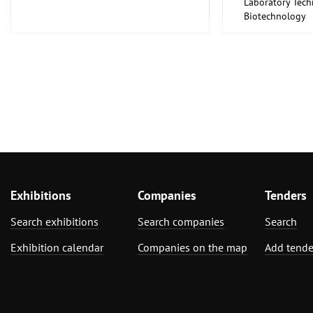
Laboratory Tech
Biotechnology
Medical Enginee
Pharmaceuticals
Exhibitions
Companies
Tenders
Search exhibitions
Search companies
Search
Exhibition calendar
Companies on the map
Add tende