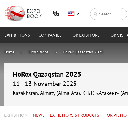
EXHIBITIONS
COMPANIES
FOR EXIBITORS
FOR VISI
Home
Exhibitions
HoRex Qazaqstan 2025
HoRex Qazaqstan 2025
11—13 November 2025
Kazakhstan, Almaty (Alma-Ata), КЦДС «Атакент» (At
EXHIBITION
NEWS
EXHIBITORS & PRODUCTS
FOR VISITO