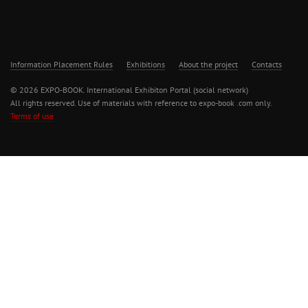
Information Placement Rules
Exhibitions
About the project
Contacts
© 2026 EXPO-BOOK. International Exhibiton Portal (social network)
All rights reserved. Use of materials with reference to expo-book .com only.
Terms of use