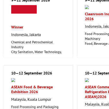
Cleanroom In
2026
Indonesia, Jak
Winner
Food Processin
Indonesia, Jakarta
Machinery
Chemical and Petrochemical
Food, Beverage
Industry
Foodstuff
City Sanitation, Water Technology,
Medical Enginee
Waste Disposal, Public Services
Pharmaceuticals
Food Processing and Packaging
Machinery
Food, Beverage and Luxury
10—12 September 2026
10—12 Septe
Foodstuff
Hotel and Catering, Shop Fittings
Laboratory Technology,
ASEAN Food & Beverage
ASEAN Comme
Biotechnology
Exhibition 2026
Refrigeration
Clean technology
ASEAN)2026
Malaysia, Kuala Lumpur
Malaysia, Kua
Food Processing and Packaging